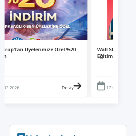
Wall Strett English'de Üyelerimize %20
Üyeler
Eğitim İndirimi Fırsatı
Sertif
Detay
17-02-2026
17-