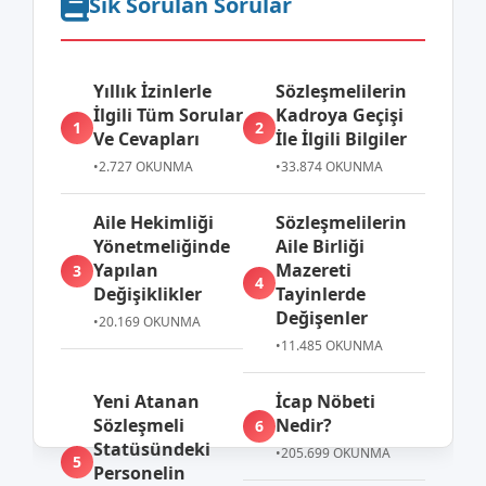
Sık Sorulan Sorular
Yıllık İzinlerle
Sözleşmelilerin
İlgili Tüm Sorular
Kadroya Geçişi
1
2
Ve Cevapları
İle İlgili Bilgiler
•
2.727 OKUNMA
•
33.874 OKUNMA
Aile Hekimliği
Sözleşmelilerin
Yönetmeliğinde
Aile Birliği
Yapılan
Mazereti
3
4
Değişiklikler
Tayinlerde
Değişenler
•
20.169 OKUNMA
•
11.485 OKUNMA
Yeni Atanan
İcap Nöbeti
Sözleşmeli
Nedir?
6
Statüsündeki
•
205.699 OKUNMA
5
Personelin